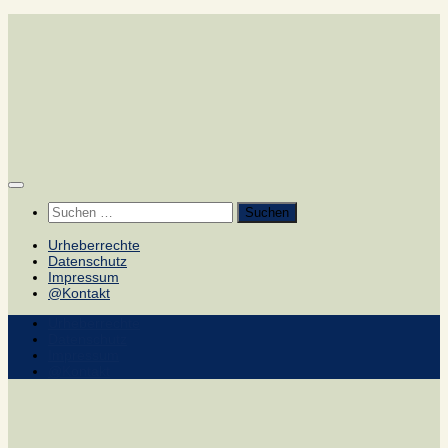
Zum
Inhalt
springen
Suchen
nach:
Urheberrechte
Datenschutz
Impressum
@Kontakt
Urheberrechte
Datenschutz
Impressum
@Kontakt